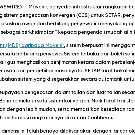
SWIRE) -- Mavenir, penyedia infrastruktur rangkaian b
 sistem pengecasan konvergen (CCS) untuk SETAR, peny
berasaskan awan dan berbilang penyewa ini menyokong op
bagai perkhidmatan” kepada pengendali mudah alih KLA
ent (MDE) daripada Mavenir
, sistem berpusat ini menggan
ersatu berbilang penyewa. Sistem terbuka dan boleh salin
kali gus menghasilkan penjimatan ketara dalam perbela
san dan pengebilan masa nyata. SETAR turut bakal me
bahan sistem yang disegerakkan secara automatik untu
eupayaan pengecasan dalam talian dan luar talian secar
onaire melalui satu sistem konvergen. Naik taraf trans
an dengan lebih mudah, serta memastikan kesediaan ran
transformasi rangkaiannya di rantau Caribbean.
dimensi ini telah berjaya dilaksanakan dengan lancar o