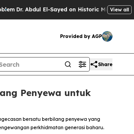
r. Abdul El-Sayed on Historic Michigan Win: “Peop
View all
Provided by AGP
Share
lang Penyewa untuk
ngecasan bersatu berbilang penyewa yang
ngewangan perkhidmatan generasi baharu.