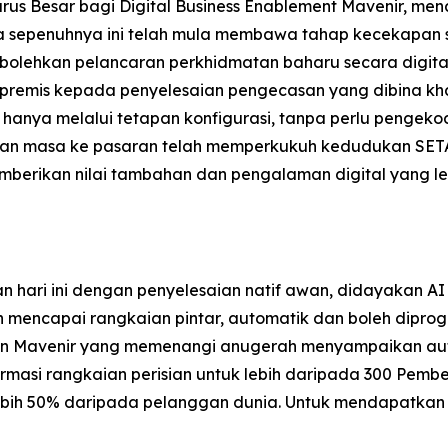
us Besar bagi Digital Business Enablement Mavenir, men
na sepenuhnya ini telah mula membawa tahap kecekapa
ehkan pelancaran perkhidmatan baharu secara digital d
 premis kepada penyelesaian pengecasan yang dibina kha
hanya melalui tetapan konfigurasi, tanpa perlu pengek
an masa ke pasaran telah memperkukuh kedudukan SETA
mberikan nilai tambahan dan pengalaman digital yang l
hari ini dengan penyelesaian natif awan, didayakan AI
n mencapai rangkaian pintar, automatik dan boleh dipro
aian Mavenir yang memenangi anugerah menyampaikan a
rmasi rangkaian perisian untuk lebih daripada 300 Pembe
ih 50% daripada pelanggan dunia. Untuk mendapatkan ma