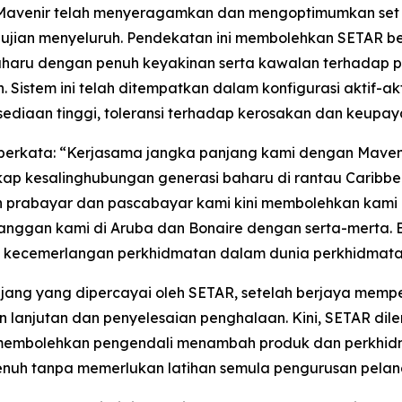
 Mavenir telah menyeragamkan dan mengoptimumkan set 
k ujian menyeluruh. Pendekatan ini membolehkan SETAR b
aru dengan penuh keyakinan serta kawalan terhadap pro
Sistem ini telah ditempatkan dalam konfigurasi aktif-
sediaan tinggi, toleransi terhadap kerosakan dan keupa
 berkata: “Kerjasama jangka panjang kami dengan Mave
ap kesalinghubungan generasi baharu di rantau Caribbea
 prabayar dan pascabayar kami kini membolehkan kami 
langgan kami di Aruba dan Bonaire dengan serta-merta.
 kecemerlangan perkhidmatan dalam dunia perkhidmatan
jang yang dipercayai oleh SETAR, setelah berjaya mem
n lanjutan dan penyelesaian penghalaan. Kini, SETAR d
 membolehkan pengendali menambah produk dan perkhid
nuh tanpa memerlukan latihan semula pengurusan pelang