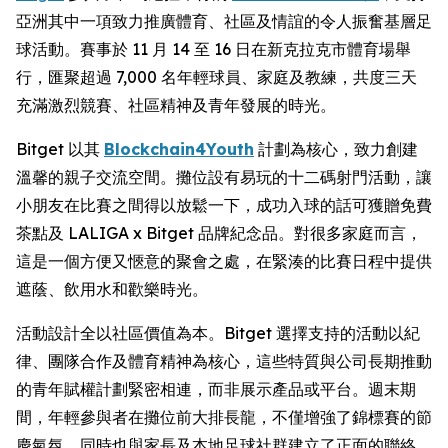
亞洲其中一項致力推廣體育、社區及情誼的令人振奮基層足
球活動。賽事於 11 月 14 至 16 日在新克拉克市體育場舉
行，匯聚超過 7,000 名年輕球員、家庭及教練，共度三天
充滿激烈競賽、社區精神及青年發展的時光。
Bitget 以其
Blockchain4Youth
計劃為核心，致力創建
溫馨的親子交流空間。攤位設有易玩的十二碼射門活動，讓
小朋友在比賽之間得以放鬆一下，成功入球的話可獲贈免費
茶點及 LALIGA x Bitget 品牌紀念品。對很多家庭而言，
這是一個方便又愜意的聚會之處，在緊湊的比賽日程中提供
遮蔭、飲用水和歡樂時光。
活動設計全以社區價值為本。Bitget 選擇支持的活動以紀
律、團隊合作及體育精神為核心，這些特質與公司長期推動
的青年賦權計劃緊密相連，而非展示產品或平台。週末期
間，年輕參與者在攤位前大排長龍，不僅增強了錦標賽的節
慶氣氛，同時也與家長及本地足球社群建立了正面的聯絡