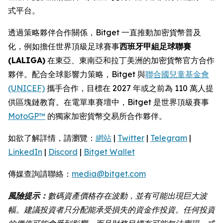
式平台。
透過策略夥伴合作關係，Bitget 一直推動加密貨幣普及
化，例如擔任世界頂級足球賽事
西班牙甲組足球聯賽
(LALIGA)
在東亞、東南亞和拉丁美洲的加密貨幣官方合作
夥伴。配合全球影響力策略，Bitget 與
聯合國兒童基金會
(UNICEF)
攜手合作，目標在 2027 年或之前為 110 萬人提
供區塊鏈教育。在電單車賽壇中，Bitget 是世界頂級賽事
MotoGP™
的獨家加密貨幣交易所合作夥伴。
如欲了解詳情，請瀏覽：
網站
|
Twitter
|
Telegram
|
LinkedIn
|
Discord
|
Bitget Wallet
傳媒查詢請聯絡：
media@bitget.com
風險提示：
數碼資產價格存在波動，並有可能出現巨大波
幅。建議投資者只分配能承受損失的資金作投資。任何投資