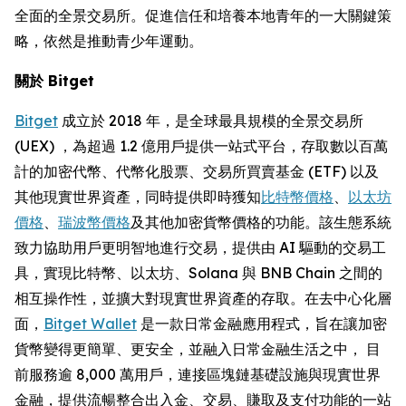
全面的全景交易所。促進信任和培養本地青年的一大關鍵策
略，依然是推動青少年運動。
關於 Bitget
Bitget
成立於 2018 年，是全球最具規模的全景交易所
(UEX) ，為超過 1.2 億用戶提供一站式平台，存取數以百萬
計的加密代幣、代幣化股票、交易所買賣基金 (ETF) 以及
其他現實世界資產，同時提供即時獲知
比特幣價格
、
以太坊
價格
、
瑞波幣價格
及其他加密貨幣價格的功能。該生態系統
致力協助用戶更明智地進行交易，提供由 AI 驅動的交易工
具，實現比特幣、以太坊、Solana 與 BNB Chain 之間的
相互操作性，並擴大對現實世界資產的存取。在去中心化層
面，
Bitget Wallet
是一款日常金融應用程式，旨在讓加密
貨幣變得更簡單、更安全，並融入日常金融生活之中， 目
前服務逾 8,000 萬用戶，連接區塊鏈基礎設施與現實世界
金融，提供流暢整合出入金、交易、賺取及支付功能的一站