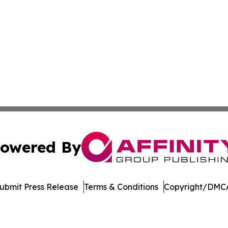
owered By
ubmit Press Release
Terms & Conditions
Copyright/DMCA
nc. dba Affinity Group Publishing & Industry Weekly Soma