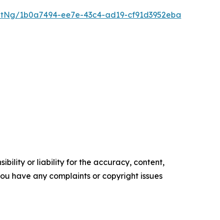
ntNg/1b0a7494-ee7e-43c4-ad19-cf91d3952eba
ility or liability for the accuracy, content,
f you have any complaints or copyright issues