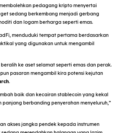
g membolehkan pedagang kripto menyertai
itget sedang berkembang menjadi gerbang
moditi dan logam berharga seperti emas.
TradFi, menduduki tempat pertama berdasarkan
taktikal yang digunakan untuk mengambil
beralih ke aset selamat seperti emas dan perak.
pun pasaran mengambil kira potensi kejutan
arch
.
ambah baik dan kecairan stablecoin yang kekal
h panjang berbanding penyerahan menyeluruh,”
kan akses jangka pendek kepada instrumen
get sedang merendahkan halangan yang lazim