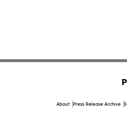
P
About
Press Release Archive
S
© 1995-2026 Newsmatics I