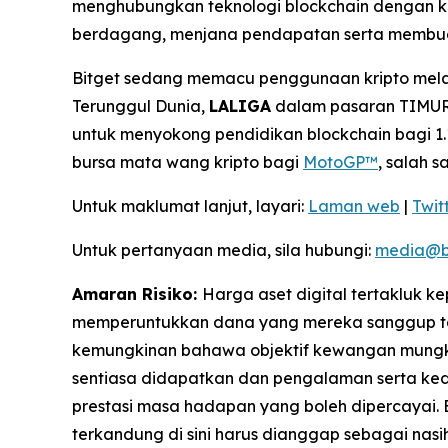
menghubungkan teknologi blockchain dengan k
berdagang, menjana pendapatan serta membua
Bitget sedang memacu penggunaan kripto melal
Terunggul Dunia,
LALIGA
dalam pasaran TIMUR,
untuk menyokong pendidikan blockchain bagi 1.1
bursa mata wang kripto bagi
MotoGP™
, salah 
Untuk maklumat lanjut, layari:
Laman web
|
Twit
Untuk pertanyaan media, sila hubungi:
media@b
Amaran Risiko:
Harga aset digital tertakluk 
memperuntukkan dana yang mereka sanggup tan
kemungkinan bahawa objektif kewangan mungkin
sentiasa didapatkan dan pengalaman serta kedu
prestasi masa hadapan yang boleh dipercayai.
terkandung di sini harus dianggap sebagai nas