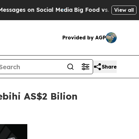
on Social Media
Big Food vs. The People. Big Foo
View all
Provided by AGP
Share
bihi AS$2 Bilion