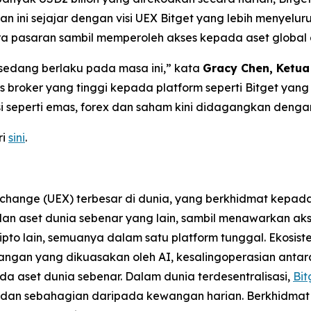
n ini sejajar dengan visi UEX Bitget yang lebih menyelur
 pasaran sambil memperoleh akses kepada aset global di
edang berlaku pada masa ini,” kata
Gracy Chen, Ketua
s broker yang tinggi kepada platform seperti Bitget y
i seperti emas, forex dan saham kini didagangkan dengan 
ri
sini
.
xchange (UEX) terbesar di dunia, yang berkhidmat kepa
F dan aset dunia sebenar yang lain, sambil menawarkan 
pto lain, semuanya dalam satu platform tunggal. Ekosi
angan yang dikuasakan oleh AI, kesalingoperasian antara
da aset dunia sebenar. Dalam dunia terdesentralisasi,
Bit
t dan sebahagian daripada kewangan harian. Berkhidmat 