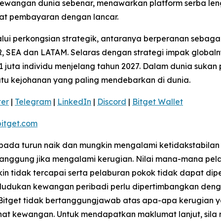
ewangan dunia sebenar, menawarkan platform serba len
t pembayaran dengan lancar.
ui perkongsian strategik, antaranya berperanan sebagai
 SEA dan LATAM. Selaras dengan strategi impak globaln
 juta individu menjelang tahun 2027. Dalam dunia sukan 
satu kejohanan yang paling mendebarkan di dunia.
ter
|
Telegram
|
LinkedIn
|
Discord
|
Bitget Wallet
itget.com
kepada turun naik dan mungkin mengalami ketidakstabilan
ggung jika mengalami kerugian. Nilai mana-mana pelab
 tidak tercapai serta pelaburan pokok tidak dapat dip
dukan kewangan peribadi perlu dipertimbangkan dengan 
 Bitget tidak bertanggungjawab atas apa-apa kerugian 
ihat kewangan. Untuk mendapatkan maklumat lanjut, sila 