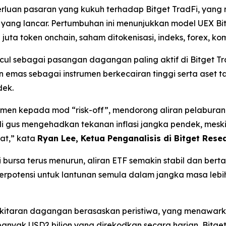
rluan pasaran yang kukuh terhadap Bitget TradFi, yan
 yang lancar. Pertumbuhan ini menunjukkan model UEX B
ta token onchain, saham ditokenisasi, indeks, forex, ko
cul sebagai pasangan dagangan paling aktif di Bitget 
emas sebagai instrumen berkecairan tinggi serta aset 
dek.
men kepada mod “risk-off”, mendorong aliran pelaburan 
i gus mengehadkan tekanan inflasi jangka pendek, meski
at,” kata
Ryan Lee, Ketua Penganalisis di Bitget Rese
bursa terus menurun, aliran ETF semakin stabil dan bert
rpotensi untuk lantunan semula dalam jangka masa lebi
rsekitaran dagangan berasaskan peristiwa, yang menawar
banyak USD2 bilion yang direkodkan secara harian, Bit