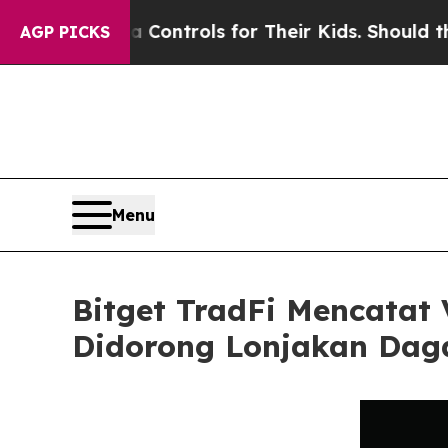
Media Controls for Their Kids. Should the US?
The
AGP PICKS
Menu
Bitget TradFi Mencatat
Didorong Lonjakan Da