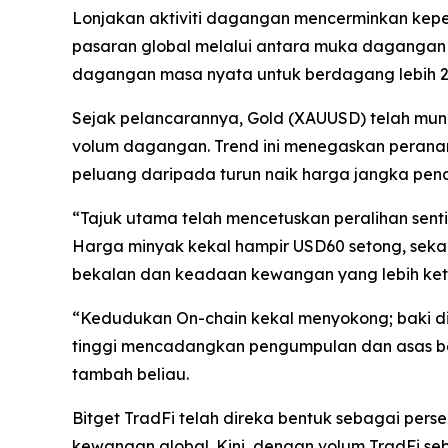
Lonjakan aktiviti dagangan mencerminkan kepe
pasaran global melalui antara muka dagangan
dagangan masa nyata untuk berdagang lebih 2 ju
Sejak pelancarannya, Gold (XAUUSD) telah mun
volum dagangan. Trend ini menegaskan peranan 
peluang daripada turun naik harga jangka pen
“Tajuk utama telah mencetuskan peralihan senti
Harga minyak kekal hampir USD60 setong, sekal
bekalan dan keadaan kewangan yang lebih ket
“Kedudukan On-chain kekal menyokong; baki di 
tinggi mencadangkan pengumpulan dan asas be
tambah beliau.
Bitget TradFi telah direka bentuk sebagai pe
kewangan global. Kini, dengan volum TradFi se