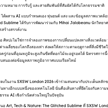
ความหมาย การรับรู้ และสายสัมพันธ์ที่สัมผัสได้กับโลกธรรมชาติ
ด้ผสาน AI แบบกำหนดเอง หุ่นยนต์ แสง และข้อมูลสภาพแวดล้อมแบ
Sublime ได้รับการพัฒนาร่วมกับ Mihai Jalobeanu นักวิทยาศาส
ารสร้างสรรค์งาน
่นก็คือ ศิลปะไม่ใช่การจำลองภาพของการเปลี่ยนแปลงทางสิ่งแวดล้
ค่าเฉลี่ยของโลกถึงสองเท่า ส่งผลให้สภาวะตามฤดูกาลที่สิ่งมีชีวิตในพ
่วครู่ก่อนที่อุณหภูมิจะสูงเกินขีดที่ดอกไม้จะอยู่รอดได้ นิทรรศก
งตอบสนองต่อข้อมูลสภาพภูมิอากาศแบบเรียลไทม์
แสดงในงาน SXSW London 2026 เข้าร่วมสนทนากับประเด็นหลักขอ
้นทางอีกแบบหนึ่งของเทคโนโลยี นั่นคือเส้นทางที่ยึดโยงกับความท
ฒนธรรม AI เชิงกำเนิดส่วนใหญ่ในปัจจุบัน
เสนอ
Art, Tech & Nature: The Glitched Sublime
ที่ SXSW London