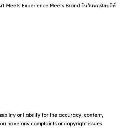
Art Meets Experience Meets Brand
ในวันพฤหัสบดีที่
ility or liability for the accuracy, content,
f you have any complaints or copyright issues