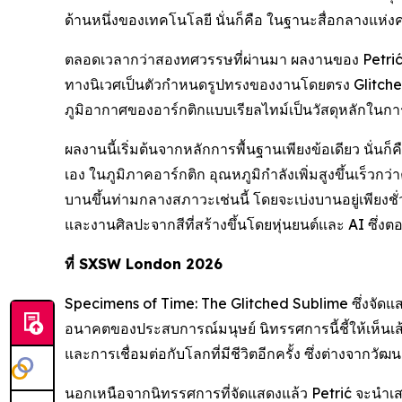
ด้านหนึ่งของเทคโนโลยี นั่นก็คือ ในฐานะสื่อกลางแห่ง
ตลอดเวลากว่าสองทศวรรษที่ผ่านมา ผลงานของ Petrić ไ
ทางนิเวศเป็นตัวกำหนดรูปทรงของงานโดยตรง Glitched 
ภูมิอากาศของอาร์กติกแบบเรียลไทม์เป็นวัสดุหลักในก
ผลงานนี้เริ่มต้นจากหลักการพื้นฐานเพียงข้อเดียว นั
เอง ในภูมิภาคอาร์กติก อุณหภูมิกำลังเพิ่มสูงขึ้นเร็วกว่า
บานขึ้นท่ามกลางสภาวะเช่นนี้ โดยจะเบ่งบานอยู่เพียงชั
และงานศิลปะจากสีที่สร้างขึ้นโดยหุ่นยนต์และ AI ซึ่
ที่ SXSW London 2026
Specimens of Time: The Glitched Sublime
ซึ่งจัด
อนาคตของประสบการณ์มนุษย์ นิทรรศการนี้ชี้ให้เห็นเส
และการเชื่อมต่อกับโลกที่มีชีวิตอีกครั้ง ซึ่งต่างจากวั
นอกเหนือจากนิทรรศการที่จัดแสดงแล้ว Petrić จะนำ