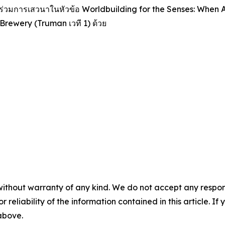
ข้าร่วมการเสวนาในหัวข้อ
Worldbuilding for the Senses: When 
an Brewery (Truman เวที 1) ด้วย
without warranty of any kind. We do not accept any responsib
r reliability of the information contained in this article. I
 above.