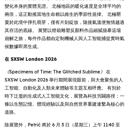
變化本身的實體見證。 北極地區的暖化速度是全球平均的
兩倍，這正動搖當地生命賴以維生的季節性規律。 北極罌
粟於此境中掙扎萌芽，僅有片刻綻放，隨後氣溫便無情越過
其存活的底線。 展覽以燈箱雕塑反顏料作品細膩描摹這場
崩解之旅，每件作品都由定制機械人與人工智能捕捉實時氣
候數據即席生成。
在 SXSW London 2026
《Specimens of Time: The Glitched Sublime》
在
SXSW London 2026 舉行期間展現眼前，與大會聚焦的人
工智能、自動化及人類未來體驗等主題互相呼應。 有別於
時下泛濫的生成式人工智能文化，展覽為科技另闢路徑：一
條以生態記憶、體現經驗以及與自然世界重建連繫為核心的
道路。
除展覽外，Petrić 將於 6 月 3 日（星期三）上午 11:40 至