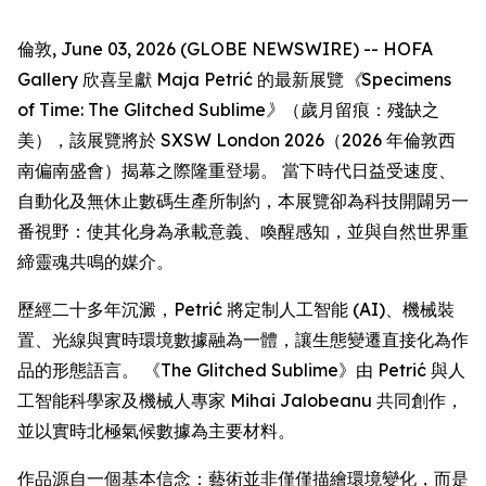
倫敦, June 03, 2026 (GLOBE NEWSWIRE) -- HOFA
Gallery 欣喜呈獻 Maja Petrić 的最新展覽
《Specimens
of Time: The Glitched Sublime》
（歲月留痕：殘缺之
美），該展覽將於 SXSW London 2026（2026 年倫敦西
南偏南盛會）揭幕之際隆重登場。 當下時代日益受速度、
自動化及無休止數碼生產所制約，本展覽卻為科技開闢另一
番視野：使其化身為承載意義、喚醒感知，並與自然世界重
締靈魂共鳴的媒介。
歷經二十多年沉澱，Petrić 將定制人工智能 (AI)、機械裝
置、光線與實時環境數據融為一體，讓生態變遷直接化為作
品的形態語言。 《The Glitched Sublime》由 Petrić 與人
工智能科學家及機械人專家 Mihai Jalobeanu 共同創作，
並以實時北極氣候數據為主要材料。
作品源自一個基本信念：藝術並非僅僅描繪環境變化，而是