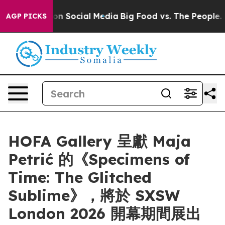
 Messages on Social Media
Big Food vs. The People. Big
AGP PICKS
HOFA Gallery 呈獻 Maja
Petrić 的《Specimens of
Time: The Glitched
Sublime》，將於 SXSW
London 2026 開幕期間展出