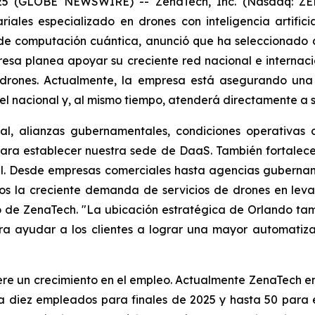
025 (GLOBE NEWSWIRE) -- ZenaTech, Inc. (Nasdaq: ZEN
iales especializado en drones con inteligencia artifici
 de computación cuántica, anunció que ha seleccionado
esa planea apoyar su creciente red nacional e internacio
 drones. Actualmente, la empresa está asegurando una
l nacional y, al mismo tiempo, atenderá directamente a sus
al, alianzas gubernamentales, condiciones operativas 
ara establecer nuestra sede de DaaS. También fortalece 
al. Desde empresas comerciales hasta agencias gubernam
mos la creciente demanda de servicios de drones en leva
ivo de ZenaTech. "La ubicación estratégica de Orlando ta
ra ayudar a los clientes a lograr una mayor automatiza
re un crecimiento en el empleo. Actualmente ZenaTech em
 diez empleados para finales de 2025 y hasta 50 para el