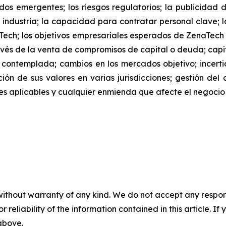
os emergentes; los riesgos regulatorios; la publicidad 
 industria; la capacidad para contratar personal clave; l
Tech; los objetivos empresariales esperados de ZenaTec
és de la venta de compromisos de capital o deuda; capita
 contemplada; cambios en los mercados objetivo; ince
ación de sus valores en varias jurisdicciones; gestión del
iones aplicables y cualquier enmienda que afecte el negoc
without warranty of any kind. We do not accept any responsib
r reliability of the information contained in this article. I
 above.