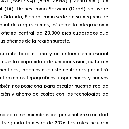
A) (FSE: 49Q) (BMV: ZENA) (“ZenaTech”), un
al (IA), Drones como Servicio (DaaS), software
 a Orlando, Florida como sede de su negocio de
nal de adquisiciones, así como la integración y
 oficina central de 20,000 pies cuadrados que
 oficinas de la región sureste.
durante todo el año y un entorno empresarial
nuestra capacidad de unificar visión, cultura y
entales, creemos que este centro nos permitirá
ntamientos topográficos, inspecciones y nuevos
mbién nos posiciona para escalar nuestra red de
ción y ahorro de costos con las tecnologías de
plea a tres miembros del personal en su unidad
 segundo trimestre de 2026. Los roles incluirán