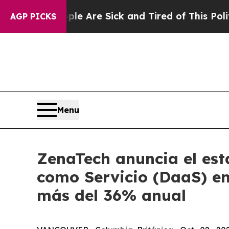
People Are Sick and Tired of This Politics of Hat
AGP PICKS
Menu
ZenaTech anuncia el est
como Servicio (DaaS) en
más del 36% anual