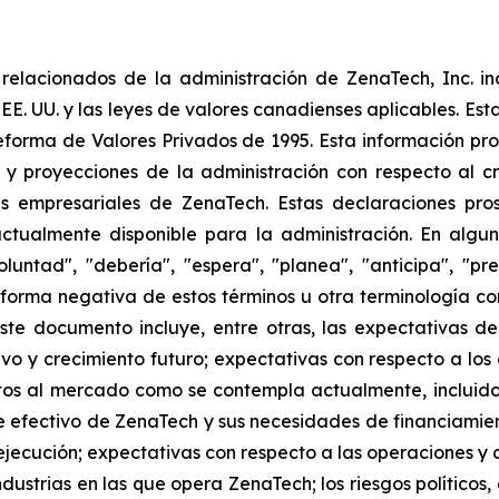
elacionados de la administración de ZenaTech, Inc. in
 EE. UU. y las leyes de valores canadienses aplicables. Est
eforma de Valores Privados de 1995. Esta información pr
 y proyecciones de la administración con respecto al cr
 empresariales de ZenaTech. Estas declaraciones prosp
ctualmente disponible para la administración. En algun
luntad", "debería", "espera", "planea", "anticipa", "pr
la forma negativa de estos términos u otra terminología 
ste documento incluye, entre otras, las expectativas de
tivo y crecimiento futuro; expectativas con respecto a los
s al mercado como se contempla actualmente, incluidos
 efectivo de ZenaTech y sus necesidades de financiamien
jecución; expectativas con respecto a las operaciones y co
dustrias en las que opera ZenaTech; los riesgos políticos