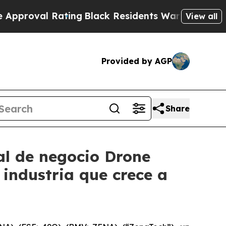
 Rating
Black Residents Warned of Abusive Cops f
View all
Provided by AGP
Share
al de negocio Drone
industria que crece a