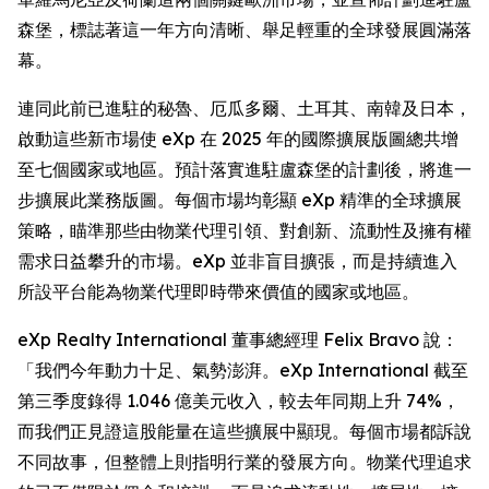
森堡，標誌著這一年方向清晰、舉足輕重的全球發展圓滿落
幕。
連同此前已進駐的秘魯、厄瓜多爾、土耳其、南韓及日本，
啟動這些新市場使 eXp 在 2025 年的國際擴展版圖總共增
至七個國家或地區。預計落實進駐盧森堡的計劃後，將進一
步擴展此業務版圖。每個市場均彰顯 eXp 精準的全球擴展
策略，瞄準那些由物業代理引領、對創新、流動性及擁有權
需求日益攀升的市場。eXp 並非盲目擴張，而是持續進入
所設平台能為物業代理即時帶來價值的國家或地區。
eXp Realty International 董事總經理 Felix Bravo 說：
「我們今年動力十足、氣勢澎湃。eXp International 截至
第三季度錄得 1.046 億美元收入，較去年同期上升 74%，
而我們正見證這股能量在這些擴展中顯現。每個市場都訴說
不同故事，但整體上則指明行業的發展方向。物業代理追求