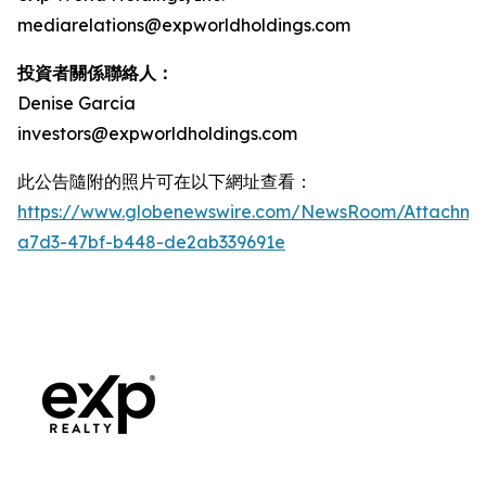
mediarelations@expworldholdings.com
投資者關係聯絡人：
Denise Garcia
investors@expworldholdings.com
此公告隨附的照片可在以下網址查看：
https://www.globenewswire.com/NewsRoom/Attachm
a7d3-47bf-b448-de2ab339691e