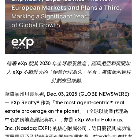
隨著 eXp 朝其 2030 年全球願景推進，羅馬尼亞和荷蘭加
入 eXp 不斷壯大的「物業代理為先」平台，盧森堡的進駐
計劃亦已啟動。
華盛頓州貝靈厄姆, Dec. 03, 2025 (GLOBE NEWSWIRE)
-- eXp Realty® 作為「the most agent-centric™ real
estate brokerage on the planet」（全球以物業代理為
中心的房地產經紀典範），亦是 eXp World Holdings,
Inc. (Nasdaq: EXPI) 的核心附屬公司，近日慶祝其成功進
軍羅馬尼亞及荷蘭這兩個關鍵歐洲市場，並宣佈計劃進駐盧