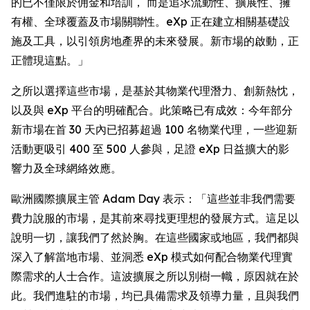
的已不僅限於佣金和培訓， 而是追求流動性、擴展性、擁
有權、全球覆蓋及市場關聯性。eXp 正在建立相關基礎設
施及工具，以引領房地產界的未來發展。新市場的啟動，正
正體現這點。」
之所以選擇這些市場，是基於其物業代理潛力、創新熱忱，
以及與 eXp 平台的明確配合。此策略已有成效：今年部分
新市場在首 30 天內已招募超過 100 名物業代理，一些迎新
活動更吸引 400 至 500 人參與，足證 eXp 日益擴大的影
響力及全球網絡效應。
歐洲國際擴展主管 Adam Day 表示：「這些並非我們需要
費力說服的市場，是其前來尋找更理想的發展方式。這足以
說明一切，讓我們了然於胸。在這些國家或地區，我們都與
深入了解當地市場、並洞悉 eXp 模式如何配合物業代理實
際需求的人士合作。這波擴展之所以別樹一幟，原因就在於
此。我們進駐的市場，均已具備需求及領導力量，且與我們