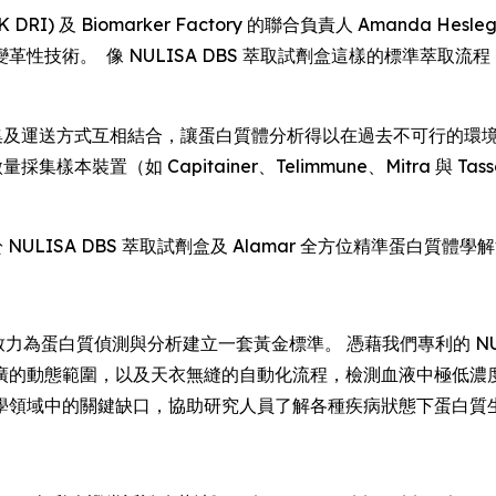
RI) 及 Biomarker Factory 的聯合負責人 Amanda 
性技術。 像 NULISA DBS 萃取試劑盒這樣的標準萃取
化採集及運送方式互相結合，讓蛋白質體分析得以在過去不可行的
採集樣本裝置（如 Capitainer、Telimmune、Mitra
於 NULISA DBS 萃取試劑盒及 Alamar 全方位精準蛋白質
力為蛋白質偵測與分析建立一套黃金標準。 憑藉我們專利的 NULI
廣的動態範圍，以及天衣無縫的自動化流程，檢測血液中極低濃度
學領域中的關鍵缺口，協助研究人員了解各種疾病狀態下蛋白質