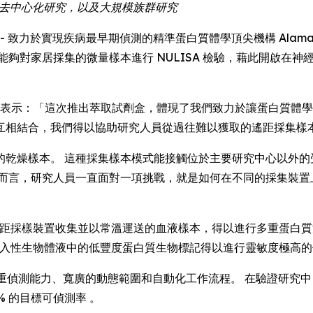
究、去中心化研究，以及大規模族群研究
E) -- 致力於實現疾病最早期偵測的精準蛋白質體學頂尖機構 Alamar Bio
研究人員能夠對家居採集的微量樣本進行 NULISA 檢驗，藉此開
Luo 博士表示：「這次推出萃取試劑盒，體現了我們致力於讓蛋白質體
互相結合，我們得以協助研究人員從過往難以獲取的遙距採集樣
的乾燥樣本。 這種採集樣本模式能接觸位於主要研究中心以外的
學而言，研究人員一直面對一項挑戰，就是如何在不同的採集裝置
讓以遙距採樣裝置收集並以常溫運送的血液樣本，得以進行多重蛋白
合，讓非侵入性生物體液中的低豐度蛋白質生物標記得以進行靈敏度極高
偵測能力、寬廣的動態範圍和自動化工作流程。 在驗證研究中，Alama
% 的目標可偵測率 。