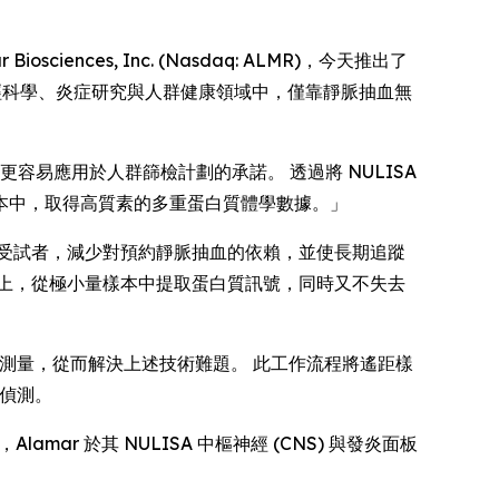
sciences, Inc. (Nasdaq: ALMR)，今天推出了
啟在神經科學、炎症研究與人群健康領域中，僅靠靜脈抽血無
學更容易應用於人群篩檢計劃的承諾。 透過將 NULISA
本中，取得高質素的多重蛋白質體學數據。」
受試者，減少對預約靜脈抽血的依賴，並使長期追蹤
上，從極小量樣本中提取蛋白質訊號，同時又不失去
質測量，從而解決上述技術難題。 此工作流程將遙距樣
的偵測。
r 於其 NULISA 中樞神經 (CNS) 與發炎面板