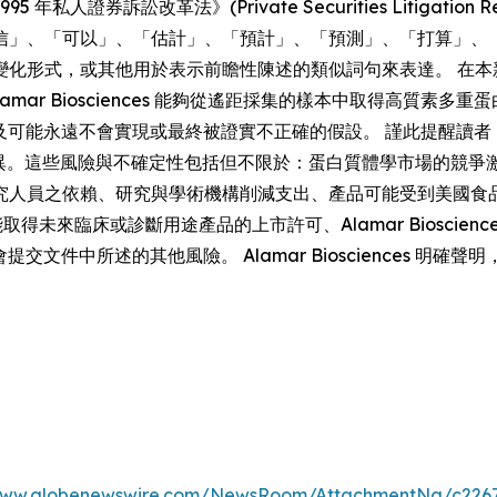
券訴訟改革法》(Private Securities Litigation Re
信」、「可以」、「估計」、「預計」、「預測」、「打算」、
變化形式，或其他用於表示前瞻性陳述的類似詞句來表達。 在本
mar Biosciences 能夠從遙距採集的樣本中取得高質素
的預期，並涉及可能永遠不會實現或最終被證實不正確的假設。 謹此提醒讀
有重大差異。這些風險與不確定性包括但不限於：蛋白質體學市場的
人員之依賴、研究與學術機構削減支出、產品可能受到美國食品藥物
性、未能取得未來臨床或診斷用途產品的上市許可、Alamar Biosc
交易委員會提交文件中所述的其他風險。 Alamar Bioscience
/www.globenewswire.com/NewsRoom/AttachmentNg/c2267