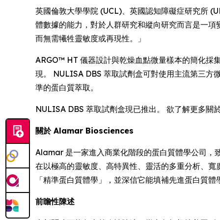
英國倫敦大學學院 (UCL)、英國認知障礙症研究所 (UK D
體數據的能力，對於人群研究和縱向研究而言是一項變革
而無需犧牲靈敏度或再現性。」
ARGO™ HT 儀器設計與乾燥血點微量樣本的簡
現。 NULISA DBS 萃取試劑盒可對使用主流第三方微量
準的蛋白質萃取。
NULISA DBS 萃取試劑盒現已推出。 欲了解更多關
關於 Alamar Biosciences
Alamar 是一家進入商業化階段的蛋白質體學公司，致
在以極高的靈敏度、高特異性、靈活的多重分析、寬
「精準蛋白質體學」，並深信它能填補先進蛋白質體
前瞻性陳述