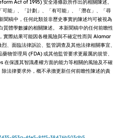
form Act of 1995) 安全港條款所作出的相關陳述。
「可能」、「計劃」、「有可能」、「潛在」、「尋
新聞稿中，任何此類並非歷史事實的陳述均可被視為
多重蛋白質體學數據的相關陳述。 本新聞稿中的任何前瞻性
者，實際結果可能因各種風險與不確定性而與 Alamar
競爭激烈、面臨法律訴訟、監管調查及其他法律相關事宜、
管理局 (FDA) 或其他監管要求更嚴厲的規管、
iences 在保護其智識產權方面的能力等相關的風險及不確
s 明確聲明，除法律要求外，概不承擔更新任何前瞻性陳述的責
435-953a-4fe5-8ff5-38476b503db5