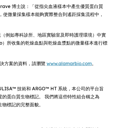
Heslegrave 博士說：「從指尖血液樣本中產生優質蛋白質
流程，使微量採集樣本能夠實際整合到遙距採集流程中，
環境（例如專科診所、地區實驗室及即時護理環境）中實
 與 Tasso）所收集的乾燥血點與乾燥血漿點的微量樣本進行標
體學解決方案的資料，請瀏覽
www.alamarbio.com
。
SA™ 技術和 ARGO™ HT 系統，本公司的平台旨
的蛋白質生物標記。 我們將這些特性組合稱之為
生物標記的完整面貌。