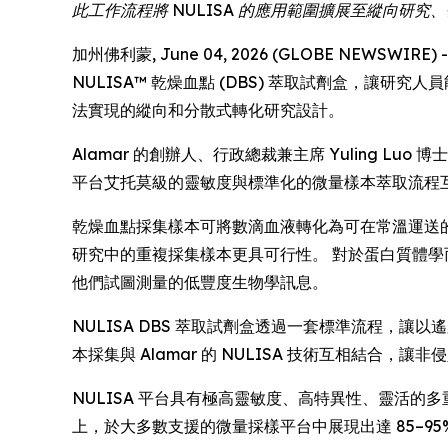
此工作流程將 NULISA 的應用範圍擴展至縱向研
加州佛利蒙, June 04, 2026 (GLOBE NEWSWIR
NULISA™ 乾燥血點 (DBS) 萃取試劑盒，讓
法實現的縱向和分散式轉化研究設計。
Alamar 的創辦人、行政總裁兼主席 Yuling 
平台艾托莫級的靈敏度與標準化的微量樣本萃取流程
乾燥血點採集樣本可將數滴血液轉化為可在常溫運送
研究中的重複採集樣本更具可行性。 對於蛋白質體
他們試圖測量的低豐度生物學訊息。
NULISA DBS 萃取試劑盒透過一套標準流程，
本採集與 Alamar 的 NULISA 技術互相結
NULISA 平台具有極高靈敏度、高特異性、靈活的多重
上，於大多數支援的微量採樣平台中展現出達 85–95