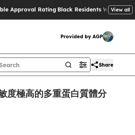
roval Rating
Black Residents Warned of Abusive C
View all
Provided by AGP
Share
用於靈敏度極高的多重蛋白質體分