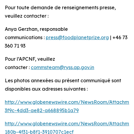
Pour toute demande de renseignements presse,
veuillez contacter :
Anya Gerzhan, responsable
communications :
press@foodplanetprize.org
| +46 73
360 71 93
Pour l’APCNF, veuillez
contacter :
commsteam@ryss.ap.gov.in
Les photos annexées au présent communiqué sont
disponibles aux adresses suivantes :
http://www.globenewswire.com/NewsRoom/Attachme
3f9c-4dd3-ae82-a668895b1a79
http://www.globenewswire.com/NewsRoom/Attachme
180b-4f31-b8f1-3910707c1ecf